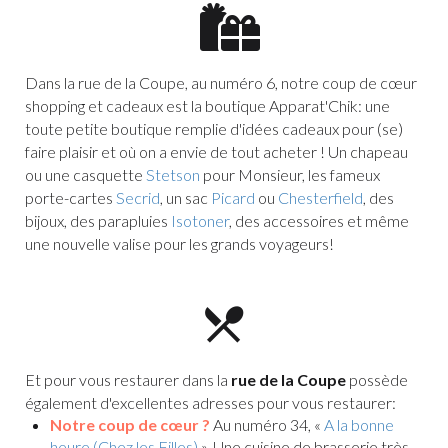
Dans la rue de la Coupe, au numéro 6, notre coup de cœur
shopping et cadeaux est la boutique Apparat'Chik: une
toute petite boutique remplie d'idées cadeaux pour (se)
faire plaisir et où on a envie de tout acheter ! Un chapeau
ou une casquette
Stetson
pour Monsieur, les fameux
porte-cartes
Secrid
, un sac
Picard
ou
Chesterfield
, des
bijoux, des parapluies
Isotoner
, des accessoires et même
une nouvelle valise pour les grands voyageurs!
Et pour vous restaurer dans la
rue de la Coupe
possède
également d'excellentes adresses pour vous restaurer:
Notre coup de cœur
?
Au numéro 34, «
A la bonne
heure (Chez les Filles)
». Une cuisine de brasserie très