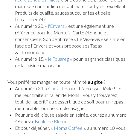
maîtrisée dans un lieu décontracté. Tout y est excellent.
Produits de qualité, sauces succulentes et belle
terrasse en été.
Au numéro 20, «
l'Envers
» est une également une
référence pour les Montois. Carte étendue et
consensuelle. Son petit frère « Le Vis-à-vis » se situe en
face de l’Envers et vous propose ses Tapas
gastronomiques.
Au numéro 15, «
le Touareg
», pour les grands classiques
de la cuisine marocaine.
Vous préférez manger en toute intimité
au gîte
?
Au numéro 31, «
Chez Théo
» est l'adresse idéale ! Le
meilleur traiteur italien de Mons ! Vous y trouverez
tout, de l'apéritif au dessert, que ce soit pour un repas
mémorable...ou une simple lasagne.
Pour une délicieuse salade en soirée, courez au numéro
46 chez «
Boule de Bleu
»
Et pour déjeûner, «
Moma Coffee
», au numéro 10 vous