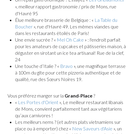
», meilleur rapport gastronomie / prix de Mons, rue
d'Havré 95
Élue meilleure brasserie de Belgique : «
La Table du
Boucher
», rue d'Havré 49. Les mêmes viandes que
dans les restaurants étoilés de Paris!
Une envie sucrée ? «
Mel Oh Cake
» : l'endroit parfait
pour les amateurs de cupcakes et pâtisseries maison, à
déguster en sirotant un ice tea artisanal! Rue de la clef,
24
Une touche d’Italie ? «
Bravo
», une magnifique terrasse
à 100m du gîte pour cette pizzeria authentique et de
qualité, rue des Sœurs Noires 19.
Vous préférez manger sur la
Grand-Place
?
«
Les Portes d'Orient
», Le meilleur restaurant libanais
de Mons, convient parfaitement tant aux végétariens
qu’aux carnivores !
Les meilleurs nems ? (et autres plats vietnamiens sur
place ou à emporter) chez «
New Saveurs d'Asie
», un