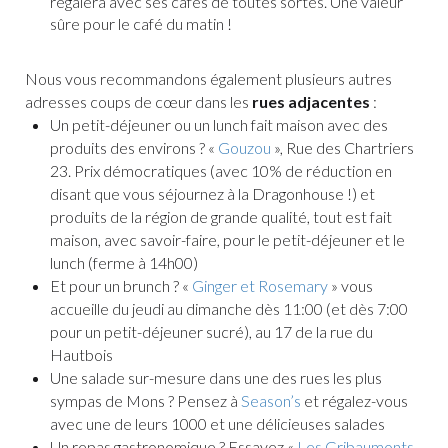
régalera avec ses cafés de toutes sortes. Une valeur
sûre pour le café du matin !
Nous vous recommandons également plusieurs autres
adresses coups de cœur dans les
rues adjacentes
:
Un petit-déjeuner ou un lunch fait maison avec des
produits des environs ? «
Gouzou
», Rue des Chartriers
23. Prix démocratiques (avec 10% de réduction en
disant que vous séjournez à la Dragonhouse !) et
produits de la région de grande qualité, tout est fait
maison, avec savoir-faire, pour le petit-déjeuner et le
lunch (ferme à 14h00)
Et pour un brunch ? «
Ginger et Rosemary
» vous
accueille du jeudi au dimanche dès 11:00 (et dès 7:00
pour un petit-déjeuner sucré), au 17 de la rue du
Hautbois
Une salade sur-mesure dans une des rues les plus
sympas de Mons ? Pensez à
Season’s
et régalez-vous
avec une de leurs 1000 et une délicieuses salades
Un repas gastronomique ? Essayez «
Les Gribaumonts